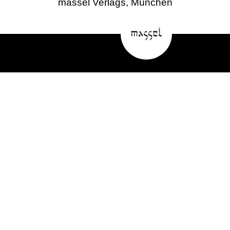
massel Verlags, München
NACHHALL – Neue~Medien~Echo
ist ein Pro-Bono-Projekt des
massel Verlags, München
www.masselverlag.de