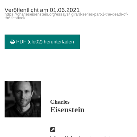
Veröffentlicht am 01.06.2021
https://charleseisenstein.org/essays/ girard-series-part-1-the-death-of-
the-festival/
PDF (cfo02) herunterladen
Charles
Eisenstein