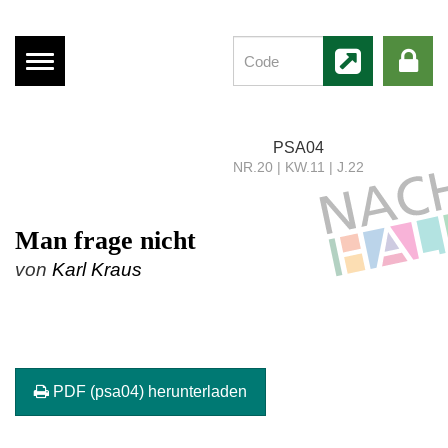
Menü
anzeigen
PSA04
NR.20 | KW.11 | J.22
Man frage nicht
von
Karl Kraus
PDF (psa04) herunterladen