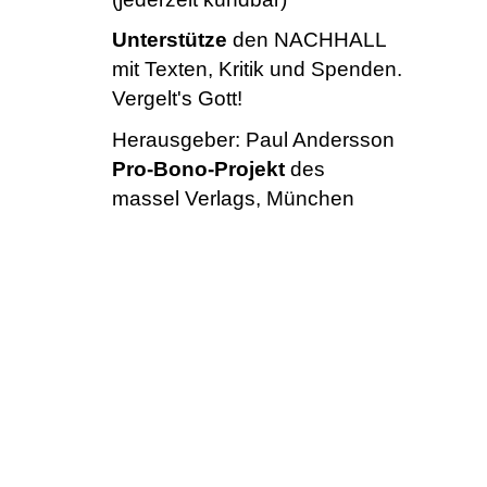
Unterstütze
den NACHHALL
mit Texten, Kritik und Spenden.
Vergelt's Gott!
Herausgeber:
Paul Andersson
Pro-Bono-Projekt
des
massel Verlags, München
NACHHALL – Neue~Medien~Echo
ist ein Pro-Bono-Projekt des
massel Verlags, München
www.masselverlag.de