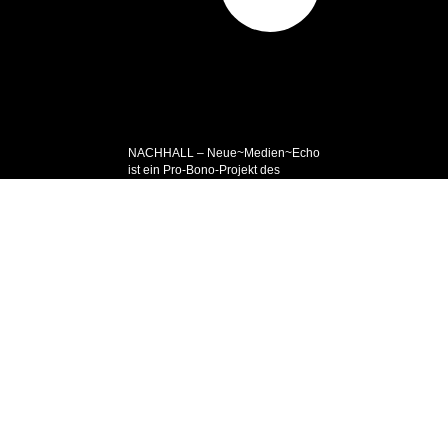
NACHHALL – Neue~Medien~Echo
ist ein Pro-Bono-Projekt des
massel Verlags, München
www.masselverlag.de