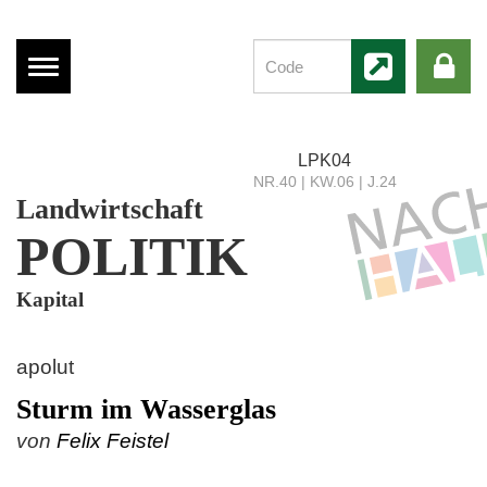
Menü
anzeigen
LPK04
NR.40 | KW.06 | J.24
Landwirtschaft
POLITIK
Kapital
apolut
Sturm im Wasserglas
von
Felix Feistel