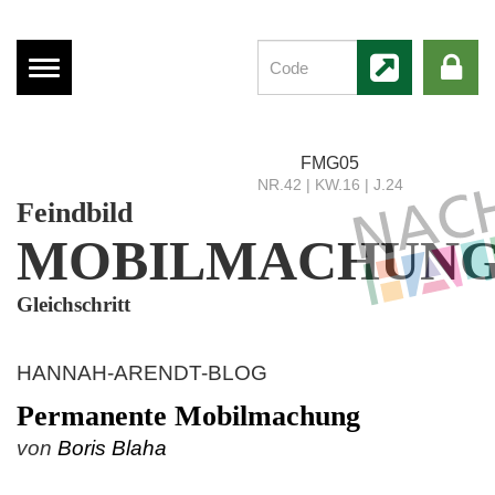
Menü
anzeigen
FMG05
NR.42 | KW.16 | J.24
Feindbild
MOBILMACHUN
Gleichschritt
HANNAH-ARENDT-BLOG
Permanente Mobilmachung
von
Boris Blaha