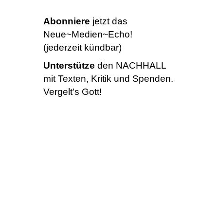
Abonniere
jetzt das
Neue~Medien~Echo!
(jederzeit kündbar)
Unterstütze
den NACHHALL
mit Texten, Kritik und Spenden.
Vergelt's Gott!
Herausgeber:
Paul Andersson
Pro-Bono-Projekt
des
massel Verlags, München