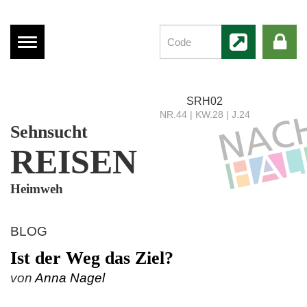
Menü
anzeigen
SRH02
NR.44 | KW.28 | J.24
Sehnsucht
REISEN
Heimweh
BLOG
Ist der Weg das Ziel?
von
Anna Nagel