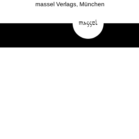
massel Verlags, München
NACHHALL – Neue~Medien~Echo
ist ein Pro-Bono-Projekt des
massel Verlags, München
www.masselverlag.de