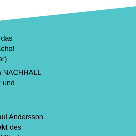
t das
cho!
ar)
n NACHHALL
k und
ul Andersson
ekt
des