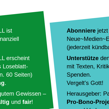
 ist
Abonniere
jetz
inanziell
Neue~Medien~E
(jederzeit kündb
 erscheint
Unterstütze
de
 Loseblatt-
mit Texten, Kriti
. 60 Seiten)
Spenden.
ng
.
Vergelt's Gott!
gutem Gewissen –
Herausgeber:
Pa
ltig
und
fair
!
Pro-Bono-Proj