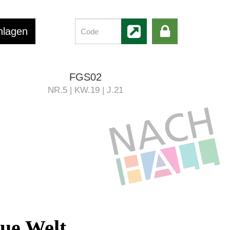
hlagen
FGS02
NR.5 | KW.19 | J.21
eue Welt