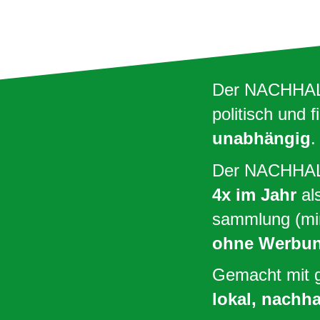
Der NACHHALL
politisch und f
unabhängig
.
Der NACHHALL
4x im Jahr
als
sammlung (min
ohne Werbu
Gemacht mit 
lokal, nachha